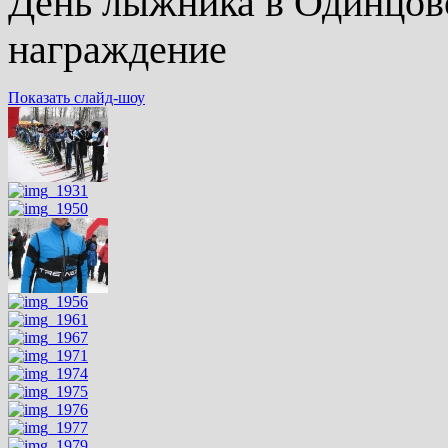
День лыжника в Одинцово 
награждение
Показать слайд-шоу