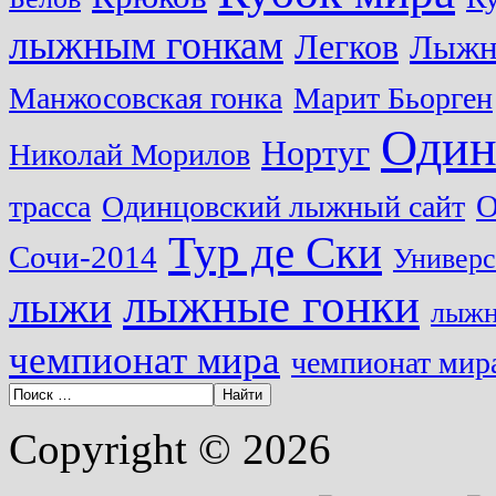
лыжным гонкам
Легков
Лыжн
Манжосовская гонка
Марит Бьорген
Один
Нортуг
Николай Морилов
О
трасса
Одинцовский лыжный сайт
Тур де Ски
Сочи-2014
Универс
лыжные гонки
лыжи
лыжн
чемпионат мира
чемпионат мира
Copyright © 2026