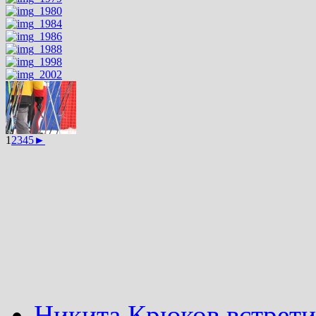
1
2
3
4
5
►
Никита Крюков встрети