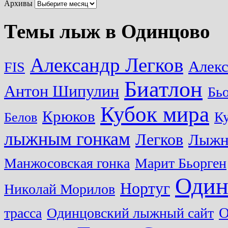
Архивы
Темы лыж в Одинцово
Александр Легков
Алек
FIS
Биатлон
Антон Шипулин
Бь
Кубок мира
Крюков
Ку
Белов
лыжным гонкам
Легков
Лыжн
Манжосовская гонка
Марит Бьорген
Один
Нортуг
Николай Морилов
О
трасса
Одинцовский лыжный сайт