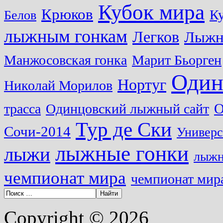
Кубок мира
Крюков
Ку
Белов
лыжным гонкам
Легков
Лыжн
Манжосовская гонка
Марит Бьорген
Один
Нортуг
Николай Морилов
О
трасса
Одинцовский лыжный сайт
Тур де Ски
Сочи-2014
Универс
лыжные гонки
лыжи
лыжн
чемпионат мира
чемпионат мира
Copyright © 2026