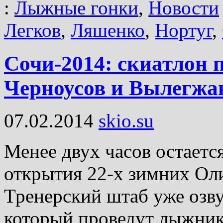
:
Лыжные гонки
,
Новости
Легков
,
Ляшенко
,
Нортуг
,
Сочи-2014: скиатлон п
Черноусов и Вылегжа
07.02.2014
skio.su
Менее двух часов остает
открытия 22-х зимних Ол
Тренерский штаб уже озву
который проведут лыжник