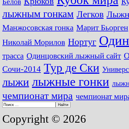
Крюков
Ку
Белов
лыжным гонкам
Легков
Лыжн
Манжосовская гонка
Марит Бьорген
Один
Нортуг
Николай Морилов
О
трасса
Одинцовский лыжный сайт
Тур де Ски
Сочи-2014
Универс
лыжные гонки
лыжи
лыжн
чемпионат мира
чемпионат мира
Copyright © 2026