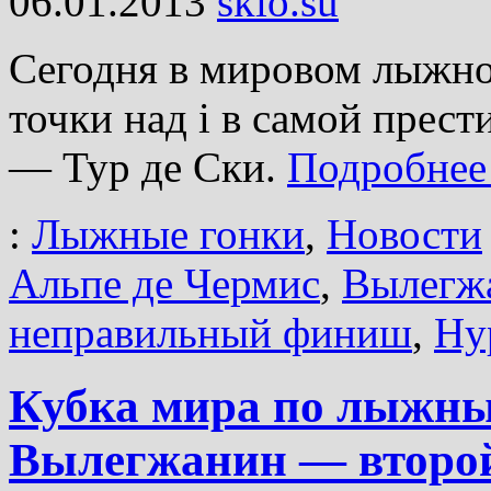
06.01.2013
skio.su
Сегодня в мировом лыжно
точки над i в самой прес
— Тур де Ски.
Подробне
:
Лыжные гонки
,
Новости
Альпе де Чермис
,
Вылегж
неправильный финиш
,
Ну
Кубка мира по лыжн
Вылегжанин — второй