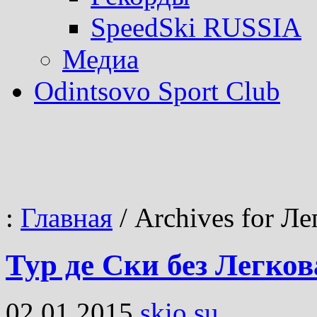
SpeedSki RUSSIA
Медиа
Odintsovo Sport Club
:
Главная
/
Archives for Ле
Тур де Ски без Легков
02.01.2015
skio.su