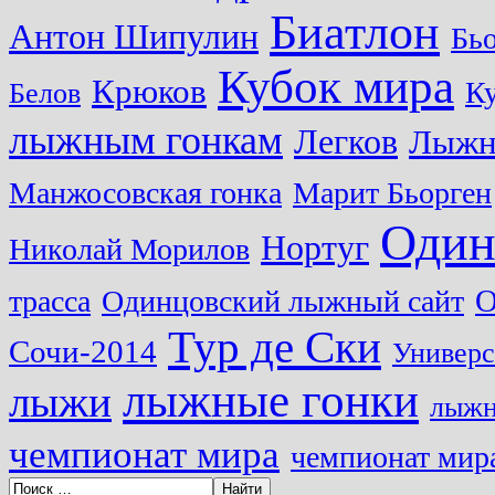
Биатлон
Антон Шипулин
Бь
Кубок мира
Крюков
Ку
Белов
лыжным гонкам
Легков
Лыжн
Манжосовская гонка
Марит Бьорген
Один
Нортуг
Николай Морилов
О
трасса
Одинцовский лыжный сайт
Тур де Ски
Сочи-2014
Универс
лыжные гонки
лыжи
лыжн
чемпионат мира
чемпионат мира