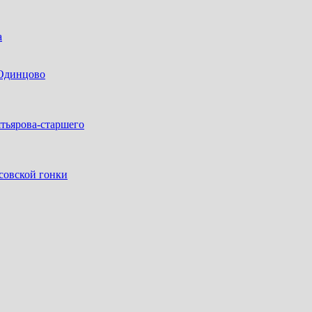
а
 Одинцово
тьярова-старшего
совской гонки