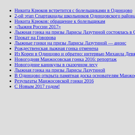
Никита Крюков встретится с болельщиками в Одинцово
2-ой этап Спартакиады школьников Одинцовского район
Никита Крюков: обращение к болельщикам
«Лыжня России 2017»
Лыжная гонка на призы Ларисы Лазутиной состоялась в
Прокат на Говорова
Лыжные гонки на призы Ларисы Лазутиной — анонс
Рождественская лыжная гонка отменена
Из Кореи в Одинцово и обратно: интервью Михаила Девя
Новогодняя Манжосовская гонка 2016: репортаж
Новогодние каникулы в сказочном лесу
Лыжная гонка на призы Ларисы Лазутиной
В Одинцово открыта памятная доска основателям Манжо
Результаты Манжосовской гонки 2016
С Новым 2017 годом!