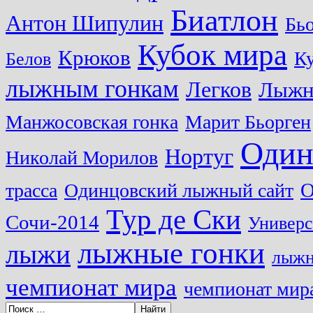
Биатлон
Антон Шипулин
Бь
Кубок мира
Крюков
Ку
Белов
лыжным гонкам
Легков
Лыжн
Манжосовская гонка
Марит Бьорген
Один
Нортуг
Николай Морилов
О
трасса
Одинцовский лыжный сайт
Тур де Ски
Сочи-2014
Универс
лыжные гонки
лыжи
лыжн
чемпионат мира
чемпионат мира