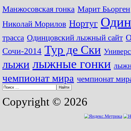
Манжосовская гонка
Марит Бьорген
Один
Нортуг
Николай Морилов
О
трасса
Одинцовский лыжный сайт
Тур де Ски
Сочи-2014
Универс
лыжные гонки
лыжи
лыжн
чемпионат мира
чемпионат мира
Copyright © 2026