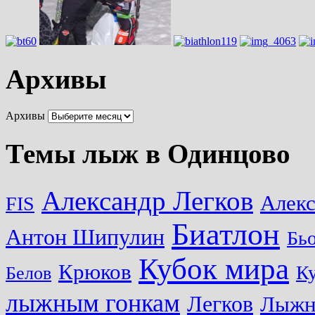
Архивы
Архивы
Темы лыж в Одинцово
Александр Легков
Алек
FIS
Биатлон
Антон Шипулин
Бь
Кубок мира
Крюков
Ку
Белов
лыжным гонкам
Легков
Лыжн