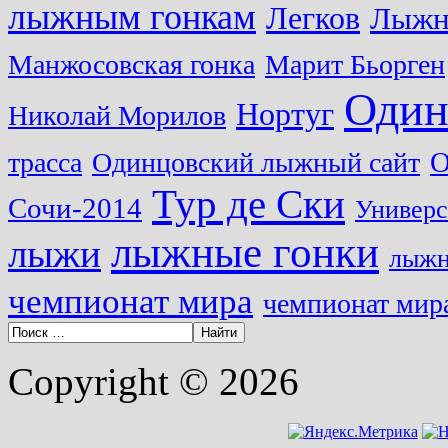
лыжным гонкам
Легков
Лыжн
Манжосовская гонка
Марит Бьорген
Один
Нортуг
Николай Морилов
О
трасса
Одинцовский лыжный сайт
Тур де Ски
Сочи-2014
Универс
лыжные гонки
лыжи
лыжн
чемпионат мира
чемпионат мира
Copyright © 2026