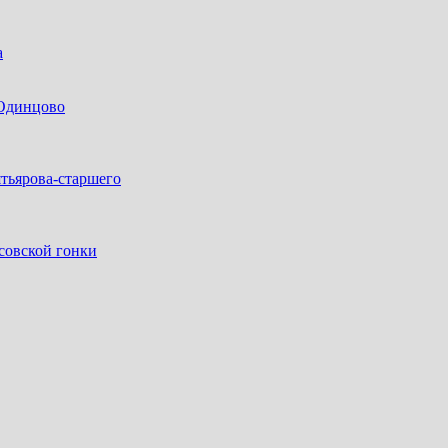
а
 Одинцово
тьярова-старшего
совской гонки