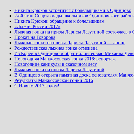
Никита Крюков встретится с болельщиками в Одинцово
2-ой этап Спартакиады школьников Одинцовского район
Никита Крюков: обращение к болельщикам
«Лыжня России 2017»
Лыжная гонка на призы Ларисы Лазутиной состоялась в
Прокат на Говорова
Лыжные гонки на призы Ларисы Лазутиной — анонс
Рождественская лыжная гонка отменена
Из Кореи в Одинцово и обратно: интервью Михаила Девя
Новогодняя Манжосовская гонка 2016: репортаж
Новогодние каникулы в сказочном лесу
Лыжная гонка на призы Ларисы Лазутиной
В Одинцово открыта памятная доска основателям Манжо
Результаты Манжосовской гонки 2016
С Новым 2017 годом!