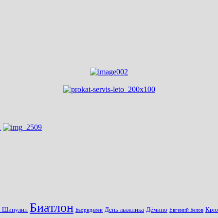
Биатлон
н Шипулин
Дёмино
День лыжника
Крю
Бьорндален
Евгений Белов