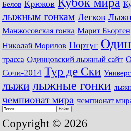
Кубок мира
Крюков
Ку
Белов
лыжным гонкам
Легков
Лыжн
Манжосовская гонка
Марит Бьорген
Один
Нортуг
Николай Морилов
О
трасса
Одинцовский лыжный сайт
Тур де Ски
Сочи-2014
Универс
лыжные гонки
лыжи
лыжн
чемпионат мира
чемпионат мира
Copyright © 2026