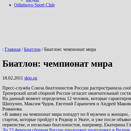
Odintsovo Sport Club
:
Главная
/
Биатлон
/
Биатлон: чемпионат мира
Биатлон: чемпионат мира
18.02.2011
skio.su
Пресс-служба Союза биатлонистов России распространила сообщ
Тренерский штаб сборной России огласит окончательный состав
На данный момент определены 12 человек, которые гарантиров
Шипулин, Максим Чудов, Евгений Гараничев и Андрей Маковее
Романова.
«В заявку на чемпионат мира попадут по 8 мужчин и женщин, 
стартов, которые пройдут в Риднау и Увате, и уже после объя
первенстве, и несколько биатлонистов, например, Екатерина 
До 22 февраля сборная России продолжит подготовку в Риднау 