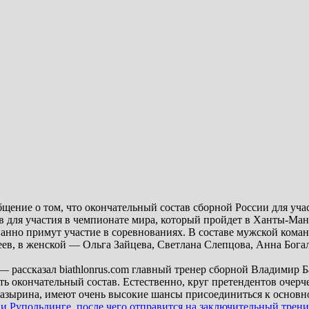
ение о том, что окончательный состав сборной России для учас
 для участия в чемпионате мира, который пройдет в Ханты-Манси
анно примут участие в соревнованиях. В составе мужской кома
в, в женской — Ольга Зайцева, Светлана Слепцова, Анна Богал
— рассказал biathlonrus.com главный тренер сборной Владимир
вить окончательный состав. Естественно, круг претендентов оче
Глазырина, имеют очень высокие шансы присоединиться к основн
и Рупольдинге, после чего отправится на заключительный трени