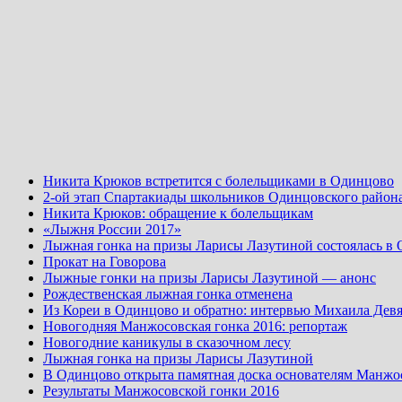
Никита Крюков встретится с болельщиками в Одинцово
2-ой этап Спартакиады школьников Одинцовского район
Никита Крюков: обращение к болельщикам
«Лыжня России 2017»
Лыжная гонка на призы Ларисы Лазутиной состоялась в
Прокат на Говорова
Лыжные гонки на призы Ларисы Лазутиной — анонс
Рождественская лыжная гонка отменена
Из Кореи в Одинцово и обратно: интервью Михаила Девя
Новогодняя Манжосовская гонка 2016: репортаж
Новогодние каникулы в сказочном лесу
Лыжная гонка на призы Ларисы Лазутиной
В Одинцово открыта памятная доска основателям Манжо
Результаты Манжосовской гонки 2016