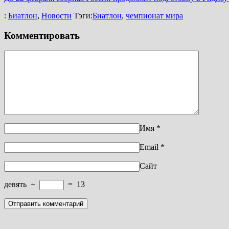
:
Биатлон
,
Новости
Тэги:
Биатлон
,
чемпионат мира
Комментировать
Имя
*
Email
*
Сайт
девять
+
=
13