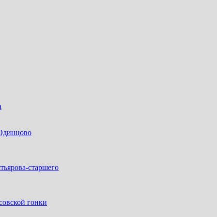
а
 Одинцово
тьярова-старшего
совской гонки