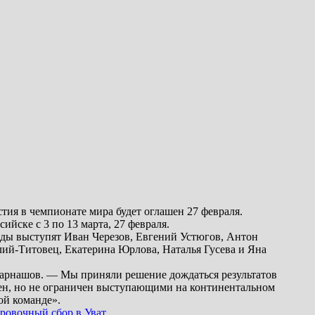
тия в чемпионате мира будет оглашен 27 февраля.
йске с 3 по 13 марта, 27 февраля.
нды выступят Иван Черезов, Евгений Устюгов, Антон
ий-Титовец, Екатерина Юрлова, Наталья Гусева и Яна
 Барнашов. — Мы приняли решение дождаться результатов
рчен, но не ограничен выступающими на континентальном
ой команде».
ровочный сбор в Уват.