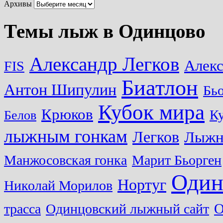
Архивы
Темы лыж в Одинцово
Александр Легков
Алек
FIS
Биатлон
Антон Шипулин
Бь
Кубок мира
Крюков
Ку
Белов
лыжным гонкам
Легков
Лыжн
Манжосовская гонка
Марит Бьорген
Один
Нортуг
Николай Морилов
О
трасса
Одинцовский лыжный сайт