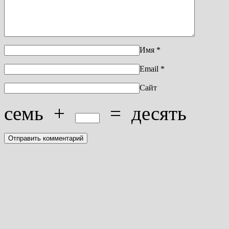
Имя
*
Email
*
Сайт
семь
+
=
десять