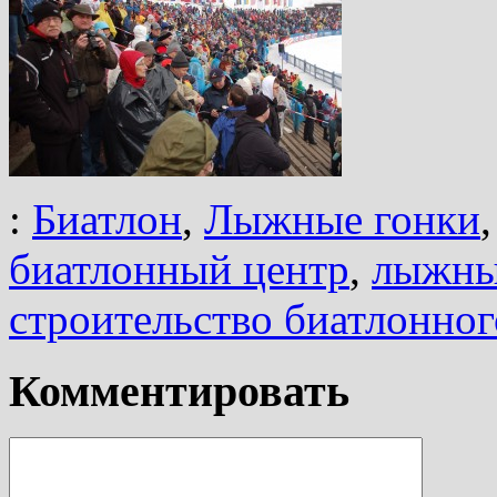
:
Биатлон
,
Лыжные гонки
биатлонный центр
,
лыжны
строительство биатлонног
Комментировать