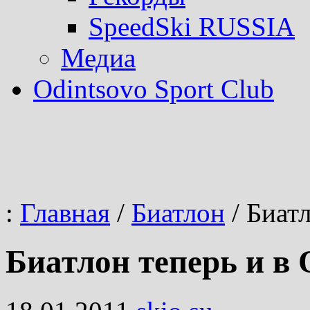
SpeedSki RUSSIA
Медиа
Odintsovo Sport Club
:
Главная
/
Биатлон
/
Биатл
Биатлон теперь и в