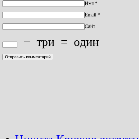
Имя
*
Email
*
Сайт
−
три
=
один