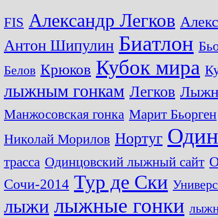
Александр Легков
Алек
FIS
Биатлон
Антон Шипулин
Бь
Кубок мира
Крюков
Ку
Белов
лыжным гонкам
Легков
Лыжн
Манжосовская гонка
Марит Бьорген
Один
Нортуг
Николай Морилов
О
трасса
Одинцовский лыжный сайт
Тур де Ски
Сочи-2014
Универс
лыжные гонки
лыжи
лыжн