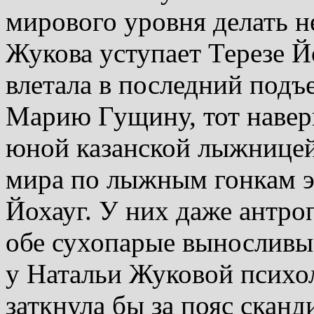
мирового уровня делать н
Жукова уступает Терезе Йо
влетала в последний подъе
Марию Гущину, тот навер
юной казанской лыжницей
мира по лыжным гонкам э
Йохауг. У них даже антро
обе сухопарые выносливы
у Натальи Жуковой психо
заткнула бы за пояс сканд