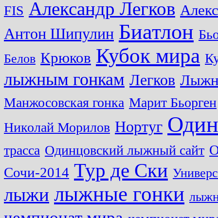
Александр Легков
Алек
FIS
Биатлон
Антон Шипулин
Бь
Кубок мира
Крюков
Ку
Белов
лыжным гонкам
Легков
Лыжн
Манжосовская гонка
Марит Бьорген
Один
Нортуг
Николай Морилов
О
трасса
Одинцовский лыжный сайт
Тур де Ски
Сочи-2014
Универс
лыжные гонки
лыжи
лыжн
чемпионат мира