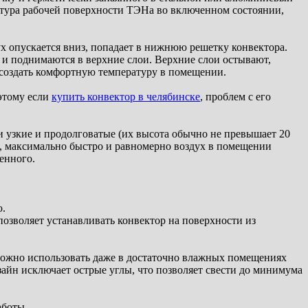
атура рабочей поверхности ТЭНа во включенном состоянии,
ух опускается вниз, попадает в нижнюю решетку конвектора.
е и поднимаются в верхние слои. Верхние слои остывают,
т создать комфортную температуру в помещении.
этому если
купить конвектор в челябинске
, проблем с его
и узкие и продолговатые (их высота обычно не превышает 20
ая, максимально быстро и равномерно воздух в помещении
енного.
ю.
озволяет устанавливать конвектор на поверхности из
 можно использовать даже в достаточно влажных помещениях
айн исключает острые углы, что позволяет свести до минимума
аботы.