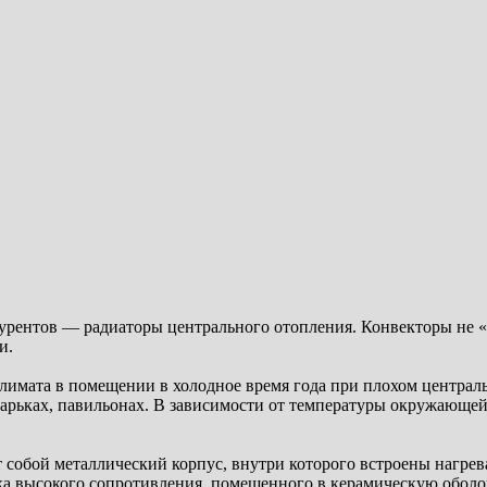
урентов — радиаторы центрального отопления. Конвекторы не «
и.
имата в помещении в холодное время года при плохом центральн
ларьках, павильонах. В зависимости от температуры окружающей
 собой металлический корпус, внутри которого встроены нагре
ка высокого сопротивления, помещенного в керамическую оболо