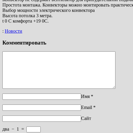
Простота монтажа. Конвекторы можно монтировать практическ
Выбор мощности электрического конвектора
Высота потолка 3 метра.
t 0 C комфорта +19 0С.
:
Новости
Комментировать
Имя
*
Email
*
Сайт
два
−
1
=