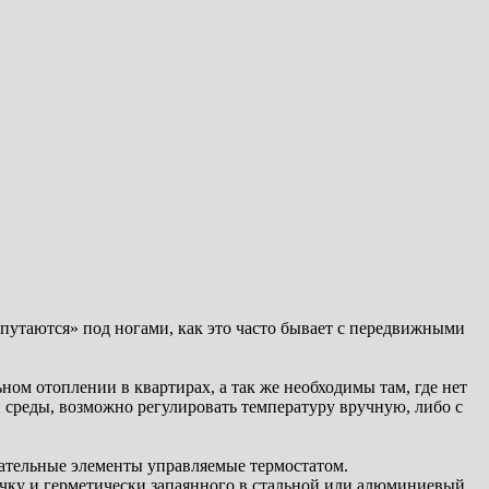
путаются» под ногами, как это часто бывает с передвижными
ом отоплении в квартирах, а так же необходимы там, где нет
 среды, возможно регулировать температуру вручную, либо с
вательные элементы управляемые термостатом.
чку и герметически запаянного в стальной или алюминиевый