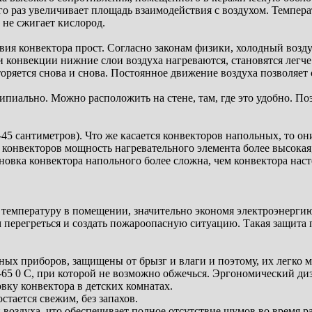
го раз увеличивает площадь взаимодействия с воздухом. Темпер
 не сжигает кислород.
твия конвектора прост. Согласно законам физики, холодный возд
и конвекции нижние слои воздуха нагреваются, становятся легч
вторяется снова и снова. Постоянное движение воздуха позволяе
пиально. Можно расположить на стене, там, где это удобно. По
5 сантиметров). Что же касается конвекторов напольных, то он
ых конвекторов мощность нагревательного элемента более высок
овка конвектора напольного более сложна, чем конвектора наст
 температуру в помещении, значительно экономя электроэнерги
перегреться и создать пожароопасную ситуацию. Такая защита п
ьных приборов, защищены от брызг и влаги и поэтому, их легко
-65 0 С, при которой не возможно обжечься. Эргономический диз
вку конвектора в детских комнатах.
стается свежим, без запахов.
воздуха, что обеспечивает полное отсутствие шумов во время р