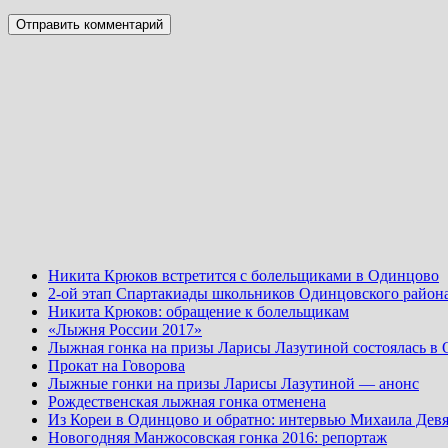
Никита Крюков встретится с болельщиками в Одинцово
2-ой этап Спартакиады школьников Одинцовского район
Никита Крюков: обращение к болельщикам
«Лыжня России 2017»
Лыжная гонка на призы Ларисы Лазутиной состоялась в
Прокат на Говорова
Лыжные гонки на призы Ларисы Лазутиной — анонс
Рождественская лыжная гонка отменена
Из Кореи в Одинцово и обратно: интервью Михаила Девя
Новогодняя Манжосовская гонка 2016: репортаж