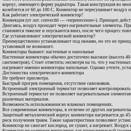
корпус, имеющего форму радиатора. Такая конструкция во мно
колеблется от 60 до 100 С. Конвектор не пересушивает воздух и
Как работает электрический конвектор?
Конвекция (от лат. convectiō — «перенесение»). Принцип дейс
Двигаясь, воздух проходит через нагревательные элементы. Пр
становятся тяжелее и опускаются вниз, после чего процесс по
Где устанавливают электрический конвектор?
Преимущественно устанавливают под окнами, но это не принци
установкой не возникнет.
Конвекторы бывают: настенные и напольные
Настенные конвекторы обычно достаточно высокие (высота 40-4
сантиметров). Стоит отметить: несмотря на то, что у настенн
нагревают именно конвекторы напольные. Однако учтите, устан
Достоинства электрического конвектора
Не требуют присмотра.
Быстрый прогрев помещения, отсутствие сквозняков.
Встроенный электронный термостат позволяет контролировать
Встроенный термостат не позволяет нагревательным элементам 
различных материалов.
Возможность использования во влажных помещениях.
Все современные конвекторы, в отличие от других нагревател
Защитный металлический корпус конвектора нагревается до 45
риск получения травм. Такие характеристики позволяют устано
Конвектор не сжигает кислород, не сушит, а нагревает. Воздух о
Конвектор не содержит вентилятор для принудительной подачи 