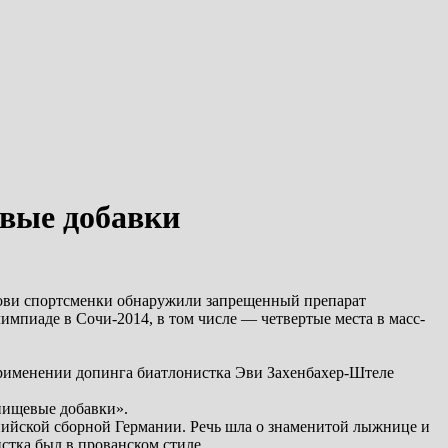
вые добавки
крови спортсменки обнаружили запрещенный препарат
мпиаде в Сочи-2014, в том числе — четвертые места в масс-
применении допинга биатлонистка Эви Захенбахер-Штеле
 пищевые добавки».
пийской сборной Германии. Речь шла о знаменитой лыжнице и
стка был в прованском стиле.