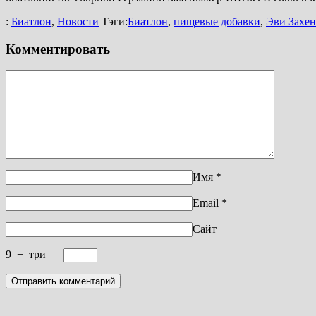
:
Биатлон
,
Новости
Тэги:
Биатлон
,
пищевые добавки
,
Эви Захе
Комментировать
Имя
*
Email
*
Сайт
9
−
три
=