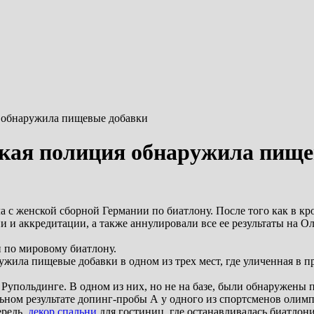
 обнаружила пищевые добавки
цкая полиция обнаружила пище
ла с женской сборной Германии по биатлону. После того как в 
и аккредитации, а также аннулировали все ее результаты на Оли
 по мировому биатлону.
жила пищевые добавки в одном из трех мест, где уличенная в 
 Рупольдинге. В одном из них, но не на базе, были обнаружены
ьном результате допинг-пробы А у одного из спортсменов олим
ередь,
декор спальни
для гостиниц, где останавливалась биатлони