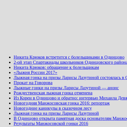
Никита Крюков встретится с болельщиками в Одинцово
2-ой этап Спартакиады школьников Одинцовского район
Никита Крюков: обращение к болельщикам
«Лыжня России 2017»
Лыжная гонка на призы Ларисы Лазутиной состоялась в
Прокат на Говорова
Лыжные гонки на призы Ларисы Лазутиной — анонс
Рождественская лыжная гонка отменена
Из Кореи в Одинцово и обратно: интервью Михаила Девя
Новогодняя Манжосовская гонка 2016: репортаж
Новогодние каникулы в сказочном лесу
Лыжная гонка на призы Ларисы Лазутиной
В Одинцово открыта памятная доска основателям Манжо
Результаты Манжосовской гонки 2016