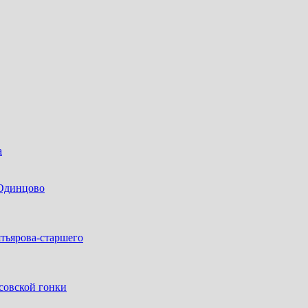
а
 Одинцово
тьярова-старшего
совской гонки