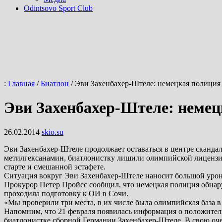
Odintsovo Sport Club
:
Главная
/
Биатлон
/
Эви Захенбахер-Штеле: немецкая полиция
Эви Захенбахер-Штеле: неме
26.02.2014
skio.su
Эви Захенбахер-Штеле продолжает оставаться в центре сканда
метилгексанамин, биатлонистку лишили олимпийской лицензии 
старте и смешанной эстафете.
Ситуация вокруг Эви Захенбахер-Штеле наносит большой урон
Прокурор Петер Пройсс сообщил, что немецкая полиция обнару
проходила подготовку к ОИ в Сочи.
«Мы проверили три места, в их числе была олимпийская база в
Напомним, что 21 февраля появилась информация о положител
биатлонистке сборной Германии Захенбахер-Штеле. В свою оч