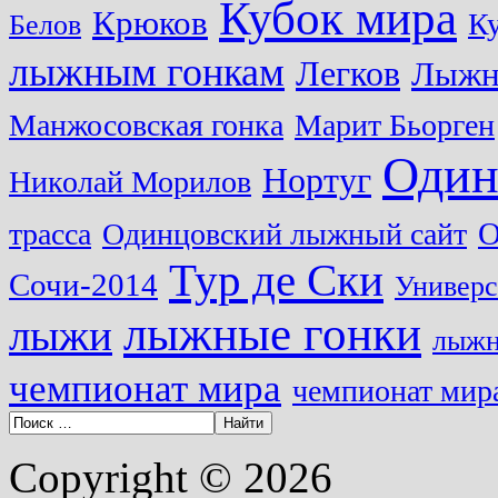
Кубок мира
Крюков
Ку
Белов
лыжным гонкам
Легков
Лыжн
Манжосовская гонка
Марит Бьорген
Один
Нортуг
Николай Морилов
О
трасса
Одинцовский лыжный сайт
Тур де Ски
Сочи-2014
Универс
лыжные гонки
лыжи
лыжн
чемпионат мира
чемпионат мира
Copyright © 2026