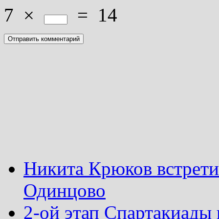
7
×
=
14
Никита Крюков встрети
Одинцово
2-ой этап Спартакиады