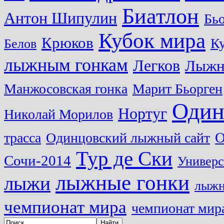
Биатлон
Антон Шипулин
Бь
Кубок мира
Крюков
Ку
Белов
лыжным гонкам
Легков
Лыжн
Манжосовская гонка
Марит Бьорген
Один
Нортуг
Николай Морилов
О
трасса
Одинцовский лыжный сайт
Тур де Ски
Сочи-2014
Универс
лыжные гонки
лыжи
лыжн
чемпионат мира
чемпионат мира