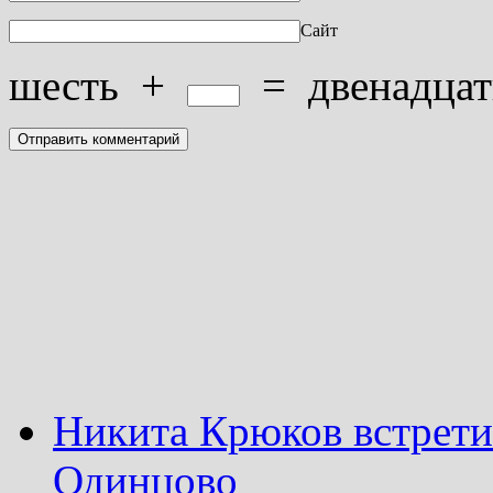
Сайт
шесть
+
=
двенадцат
Никита Крюков встрети
Одинцово