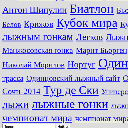
Биатлон
Антон Шипулин
Бь
Кубок мира
Крюков
Ку
Белов
лыжным гонкам
Легков
Лыжн
Манжосовская гонка
Марит Бьорген
Один
Нортуг
Николай Морилов
О
трасса
Одинцовский лыжный сайт
Тур де Ски
Сочи-2014
Универс
лыжные гонки
лыжи
лыжн
чемпионат мира
чемпионат мира