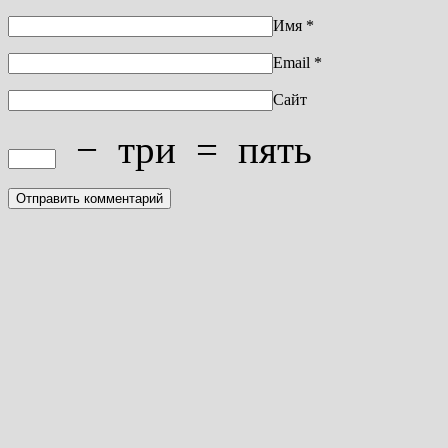
Имя
*
Email
*
Сайт
−
три
=
пять