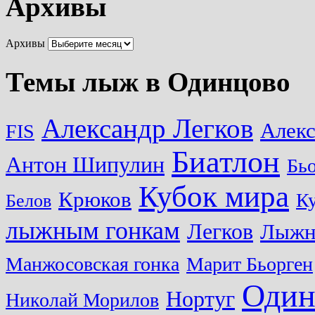
Архивы
Архивы
Темы лыж в Одинцово
Александр Легков
Алек
FIS
Биатлон
Антон Шипулин
Бь
Кубок мира
Крюков
Ку
Белов
лыжным гонкам
Легков
Лыжн
Манжосовская гонка
Марит Бьорген
Один
Нортуг
Николай Морилов