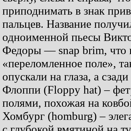
приподнимать в знак при
пальцев. Название получил
одноименной пьесы Викто
Федоры — snap brim, что 
«переломленное поле», так
опускали на глаза, а сзади
Флоппи (Floppy hat) – фе
полями, похожая на ковбо
Хомбург (homburg) – элег
с глубокой вмятиной на т