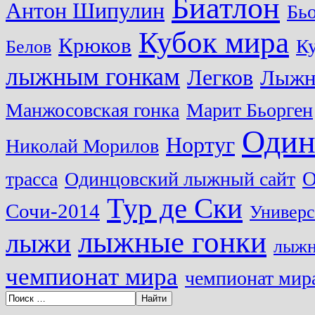
Биатлон
Антон Шипулин
Бь
Кубок мира
Крюков
Ку
Белов
лыжным гонкам
Легков
Лыжн
Манжосовская гонка
Марит Бьорген
Один
Нортуг
Николай Морилов
О
трасса
Одинцовский лыжный сайт
Тур де Ски
Сочи-2014
Универс
лыжные гонки
лыжи
лыжн
чемпионат мира
чемпионат мира