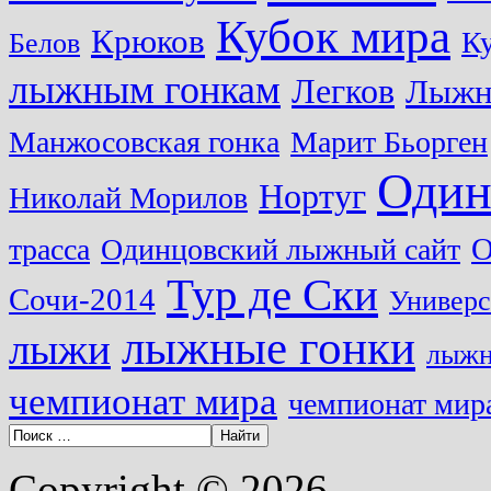
Кубок мира
Крюков
Ку
Белов
лыжным гонкам
Легков
Лыжн
Манжосовская гонка
Марит Бьорген
Один
Нортуг
Николай Морилов
О
трасса
Одинцовский лыжный сайт
Тур де Ски
Сочи-2014
Универс
лыжные гонки
лыжи
лыжн
чемпионат мира
чемпионат мира
Copyright © 2026