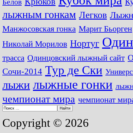
Кубок мира
Крюков
Ку
Белов
лыжным гонкам
Легков
Лыжн
Манжосовская гонка
Марит Бьорген
Один
Нортуг
Николай Морилов
О
трасса
Одинцовский лыжный сайт
Тур де Ски
Сочи-2014
Универс
лыжные гонки
лыжи
лыжн
чемпионат мира
чемпионат мира
Copyright © 2026