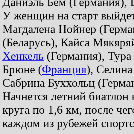
Даниэль Бем (Германия),
У женщин на старт выйдет
Магдалена Нойнер (Герма
(Беларусь), Кайса Мякяря
Хенкель
(Германия), Тура
Брюне (
Франция
), Селин
Сабрина Буххольц (Герман
Начнется летний биатлон 
круга по 1,6 км, после чег
каждом из рубежей спорт