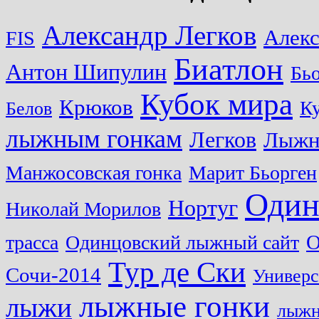
Александр Легков
Алек
FIS
Биатлон
Антон Шипулин
Бь
Кубок мира
Крюков
Ку
Белов
лыжным гонкам
Легков
Лыжн
Манжосовская гонка
Марит Бьорген
Один
Нортуг
Николай Морилов
О
трасса
Одинцовский лыжный сайт
Тур де Ски
Сочи-2014
Универс
лыжные гонки
лыжи
лыжн