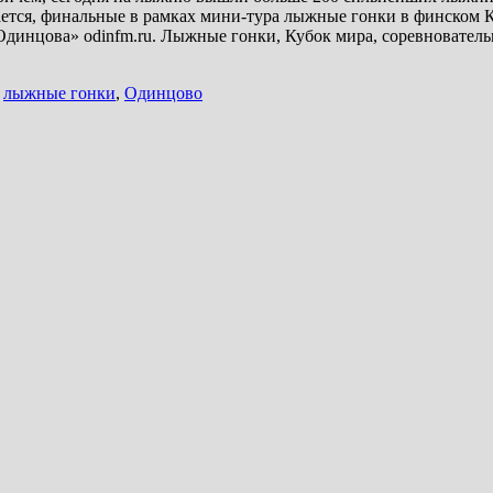
ается, финальные в рамках мини-тура лыжные гонки в финском Ку
инцова» odinfm.ru. Лыжные гонки, Кубок мира, соревновательн
,
лыжные гонки
,
Одинцово