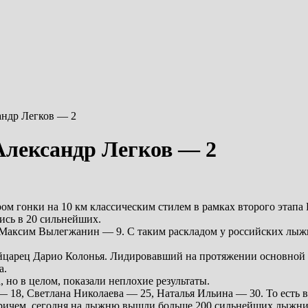
андр Легков — 2
Александр Легков — 2
м гонки на 10 км классическим стилем в рамках второго этапа 
ись в 20 сильнейших.
 Максим Вылегжанин — 9. С таким раскладом у российских лыжн
йцарец Дарио Колонья. Лидировавший на протяжении основной 
а.
 но в целом, показали неплохие результаты.
18, Светлана Николаева — 25, Наталья Ильина — 30. То есть в
 Причем, сегодня на лыжню вышли больше 200 сильнейших лыжни