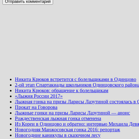
Никита Крюков встретится с болельщиками в Одинцово
2-ой этап Спартакиады школьников Одинцовского район
Никита Крюков: обращение к болельщикам
«Лыжня России 2017»
Лыжная гонка на призы Ларисы Лазутиной состоялась в
Прокат на Говорова
Лыжные гонки на призы Ларисы Лазутиной — анонс
Рождественская лыжная гонка отменена
Из Кореи в Одинцово и обратно: интервью Михаила Девя
Новогодняя Манжосовская гонка 2016: репортаж
Новогодние каникулы в сказочном лесу