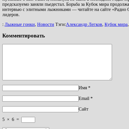
предсказуемо заняли пьедестал. Борьба за Кубок мира продолж
интервью с элитными лыжниками — читайте на сайте «Радио Од
лидеров.
:
Лыжные гонки
,
Новости
Тэги:
Александр Легков
,
Кубок мира
Комментировать
Имя
*
Email
*
Сайт
5
×
6
=