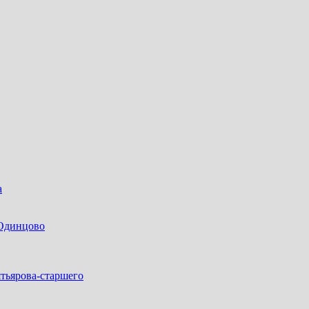
а
 Одинцово
тьярова-старшего