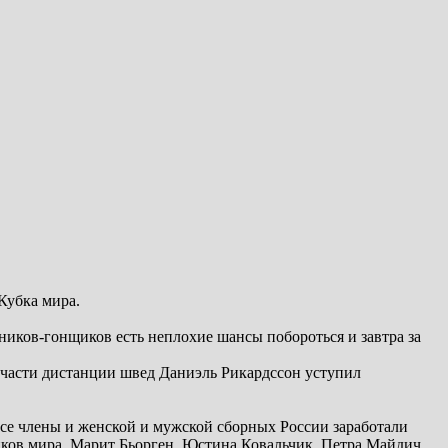
Кубка мира.
иков-гонщиков есть неплохие шансы побороться и завтра за
части дистанции швед Даниэль Рикардссон уступил
се члены и женской и мужской сборных России заработали
ков мира. Марит Бьорген, Юстина Ковальчик, Петра Майдич