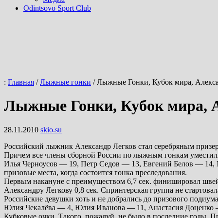
Odintsovo Sport Club
:
Главная
/
Лыжные гонки
/
Лыжные Гонки, Кубок мира, Алекс
Лыжные Гонки, Кубок мира, 
28.11.2010
skio.su
Российский лыжник Александр Легков стал серебряным призеро
Причем все члены сборной России по лыжным гонкам уместил
Илья Черноусов — 19, Петр Седов — 13, Евгений Белов — 14,
призовые места, когда состоится гонка преследования.
Первым накануне с преимуществом 6,7 сек. финишировал шве
Александру Легкову 0,8 сек. Спринтерская группа не стартовал
Российские девушки хоть и не добрались до призового подиума,
Юлия Чекалёва — 4, Юлия Иванова — 11, Анастасия Доценко — 
Кубковые очки. Такого, пожалуй, не было в последние годы.