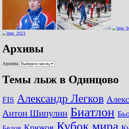
Архивы
Архивы
Темы лыж в Одинцово
Александр Легков
Алек
FIS
Биатлон
Антон Шипулин
Бь
Кубок мира
Крюков
Ку
Белов