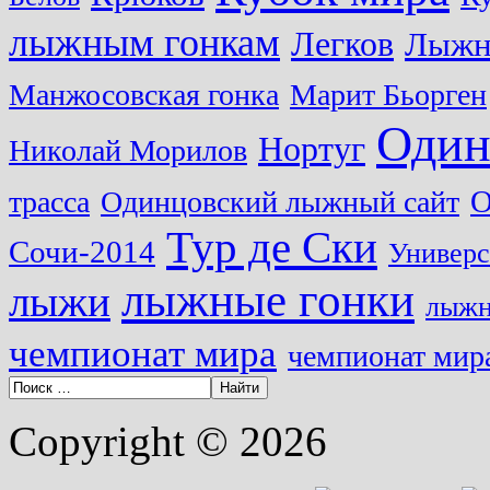
лыжным гонкам
Легков
Лыжн
Манжосовская гонка
Марит Бьорген
Один
Нортуг
Николай Морилов
О
трасса
Одинцовский лыжный сайт
Тур де Ски
Сочи-2014
Универс
лыжные гонки
лыжи
лыжн
чемпионат мира
чемпионат мира
Copyright © 2026