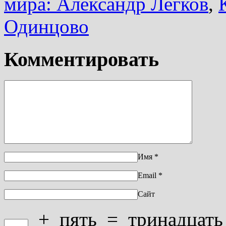
мира: Александр Легков
,
Одинцово
Комментировать
Имя
*
Email
*
Сайт
+
пять
=
тринадцать