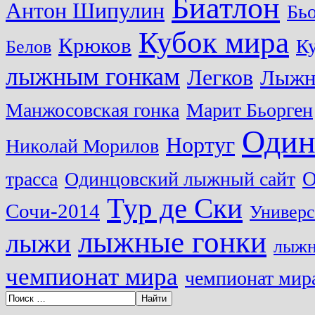
Биатлон
Антон Шипулин
Бь
Кубок мира
Крюков
Ку
Белов
лыжным гонкам
Легков
Лыжн
Манжосовская гонка
Марит Бьорген
Один
Нортуг
Николай Морилов
О
трасса
Одинцовский лыжный сайт
Тур де Ски
Сочи-2014
Универс
лыжные гонки
лыжи
лыжн
чемпионат мира
чемпионат мира