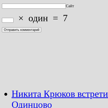
Сайт
×
один
=
7
Никита Крюков встрети
Одинцово