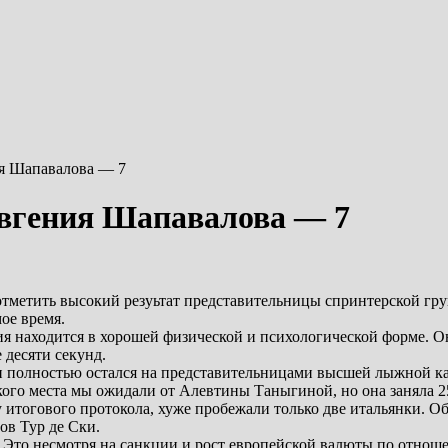
я Шапавалова — 7
Евгения Шапавалова — 7
тметить высокий резуьтат представительницы спринтерской гру
ое время.
ия находится в хорошей физической и психологической форме. О
 десяти секунд.
м и полностью остался на представительницами высшей лыжной 
го места мы ожидали от Алевтины Таныгиной, но она заняла 25 
у итогового протокола, хуже пробежали только две итальянки. 
ов Тур де Ски.
. Это несмотря на санкции и рост европейской валюты по отнош