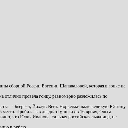
ппы сборной России Евгении Шапаваловой, которая в гонке на
на отлично провела гонку, равномерно разложилась по
касты — Бьерген, Йохауг, Венг. Норвежки даже великую Юстину
место. Пробилась в двадцатку, показав 16 время, Ольга
Обидно, что Юлия Иванова, сильная российская лыжница, не
ению к рублю.