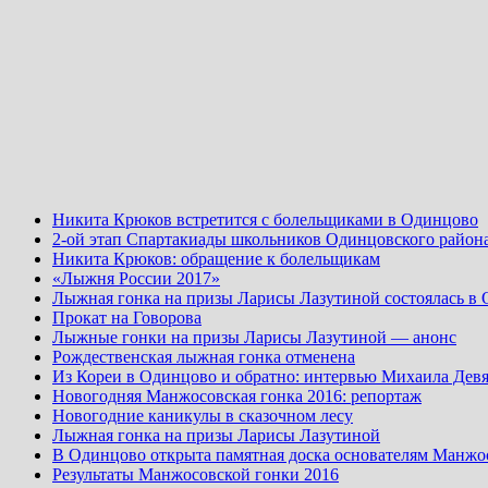
Никита Крюков встретится с болельщиками в Одинцово
2-ой этап Спартакиады школьников Одинцовского район
Никита Крюков: обращение к болельщикам
«Лыжня России 2017»
Лыжная гонка на призы Ларисы Лазутиной состоялась в
Прокат на Говорова
Лыжные гонки на призы Ларисы Лазутиной — анонс
Рождественская лыжная гонка отменена
Из Кореи в Одинцово и обратно: интервью Михаила Девя
Новогодняя Манжосовская гонка 2016: репортаж
Новогодние каникулы в сказочном лесу
Лыжная гонка на призы Ларисы Лазутиной
В Одинцово открыта памятная доска основателям Манжо
Результаты Манжосовской гонки 2016