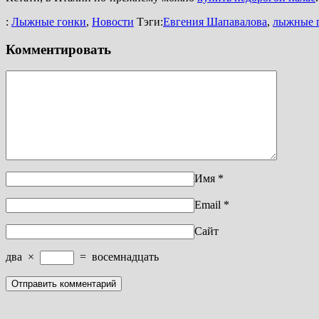
:
Лыжные гонки
,
Новости
Тэги:
Евгения Шапавалова
,
лыжные 
Комментировать
Имя
*
Email
*
Сайт
два
×
=
восемнадцать