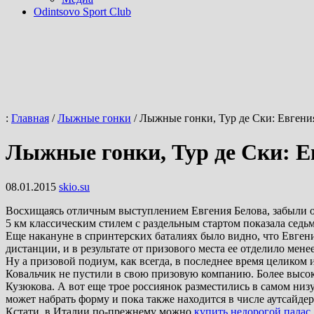
Odintsovo Sport Club
:
Главная
/
Лыжные гонки
/
Лыжные гонки, Тур де Ски: Евгени
Лыжные гонки, Тур де Ски: 
08.01.2015
skio.su
Восхищаясь отличным выступлением Евгения Белова, забыли о
5 км классическим стилем с раздельным стартом показала седьм
Еще накануне в спринтерских баталиях было видно, что Евген
дистанции, и в результате от призового места ее отделило менее
Ну а призовой подиум, как всегда, в последнее время целико
Ковальчик не пустили в свою призовую компанию. Более высоко
Кузюкова. А вот еще трое россиянок разместились в самом низ
может набрать форму и пока также находится в числе аутсайдер
Кстати, в Италии по-прежнему можно
купить недорогой палас