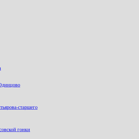
а
 Одинцово
тьярова-старшего
совской гонки