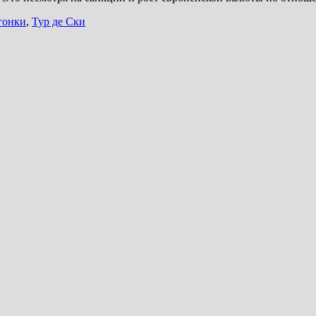
гонки
,
Тур де Ски