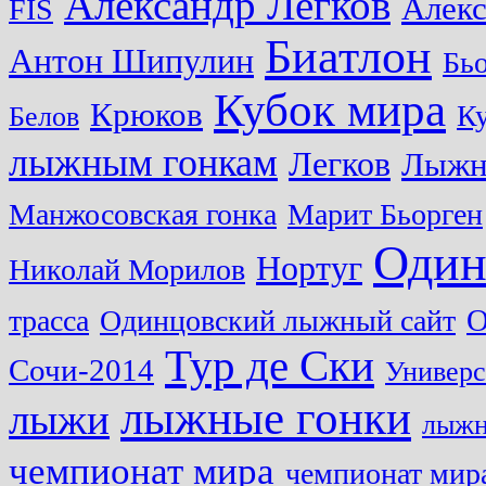
Александр Легков
Алек
FIS
Биатлон
Антон Шипулин
Бь
Кубок мира
Крюков
Ку
Белов
лыжным гонкам
Легков
Лыжн
Манжосовская гонка
Марит Бьорген
Один
Нортуг
Николай Морилов
О
трасса
Одинцовский лыжный сайт
Тур де Ски
Сочи-2014
Универс
лыжные гонки
лыжи
лыжн
чемпионат мира
чемпионат мира