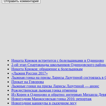
Никита Крюков встретится с болельщиками в Одинцово
2-ой этап Спартакиады школьников Одинцовского район
Никита Крюков: обращение к болельщикам
«Лыжня России 2017»
Лыжная гонка на призы Ларисы Лазутиной состоялась в
Прокат на Говорова
Лыжные гонки на призы Ларисы Лазутиной — анонс
Рождественская лыжная гонка отменена
Из Кореи в Одинцово и обратно: интервью Михаила Девя
Новогодняя Манжосовская гонка 2016: репортаж
Новогодние каникулы в сказочном лесу