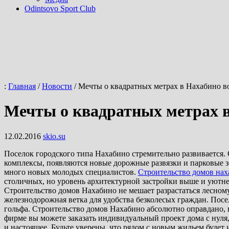
Odintsovo Sport Club
:
Главная
/
Новости
/
Мечты о квадратных метрах в Нахабино в
Мечты о квадратных метрах 
12.02.2016
skio.su
Поселок городского типа Нахабино стремительно развивается.
комплексы, появляются новые дорожные развязки и парковые 
много новых молодых специалистов.
Строительство домов на
столичных, но уровень архитектурной застройки выше и уютнее
Строительство домов Нахабино не мешает разрастаться лесному
железнодорожная ветка для удобства безколесых граждан. Пос
гольфа. Строительство домов Нахабино абсолютно оправдано, 
фирме вы можете заказать индивидуальный проект дома с нуля,
и настоящее. Будьте уверены, что рядом с новым жильем будет