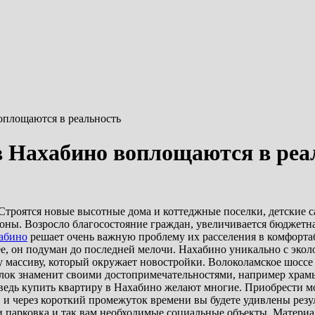
оплощаются в реальность
в Нахабино воплощаются в реа
 Строятся новые высотные дома и коттеджные поселки, детские 
зоны.
Возросло благосостояние граждан, увеличивается бюджетная
хабино
решает очень важную проблему их расселения в комфорта
, он подуман до последней мелочи. Нахабино уникально с эколо
 массиву, который окружает новостройки. Волоколамское шоссе 
елок знаменит своими достопримечательностями, например храмы
ведь купить квартиру в Нахабино желают многие. Приобрести мо
 и через короткий промежуток времени вы будете удивлены резу
 и парковка и так вам необходимые социальные объекты. Матери