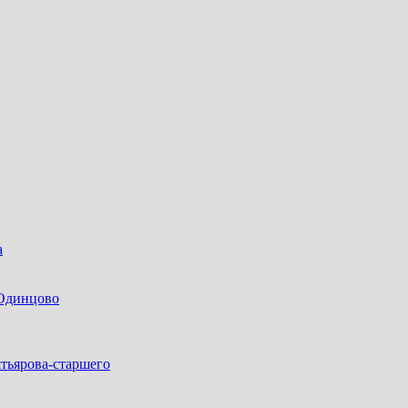
а
 Одинцово
тьярова-старшего