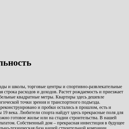
льность
сады и школы, торговые центры и спортивно-развлекательные
 строка расходов и доходов. Растет рождаемость и приезжает
бельные квадратные метры. Квартиры здесь дешевле
гической точки зрения и транспортного подъезда.
реконструировано и пробки остались в прошлом, есть и
 19 века. Любители спорта найдут здесь прекрасные поля для
жно готовое жилье или на стадии строительства. В нашей
льтатом. Собственный дом – прекрасная инвестиция в будущее
ально-техническая база нашей строительной компании