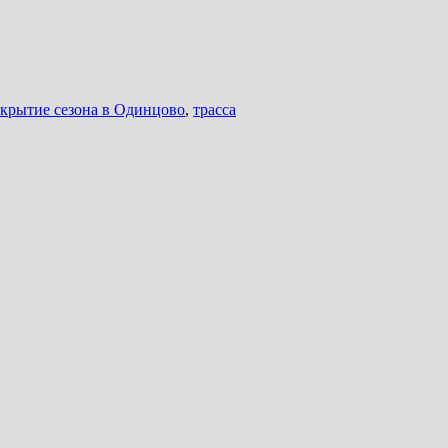
ткрытие сезона в Одинцово
,
трасса