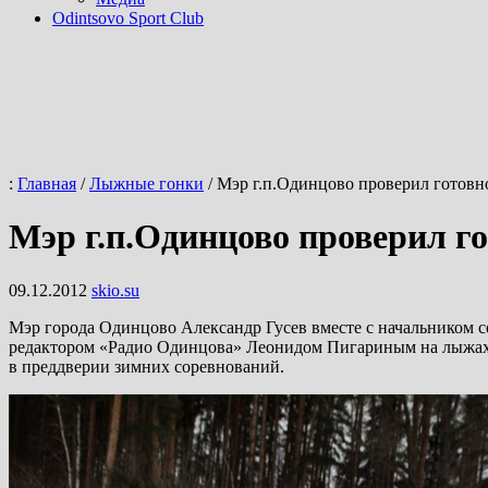
Odintsovo Sport Club
:
Главная
/
Лыжные гонки
/
Мэр г.п.Одинцово проверил готовн
Мэр г.п.Одинцово проверил г
09.12.2012
skio.su
Мэр города Одинцово Александр Гусев вместе с начальником 
редактором «Радио Одинцова» Леонидом Пигариным на лыжах п
в преддверии зимних соревнований.