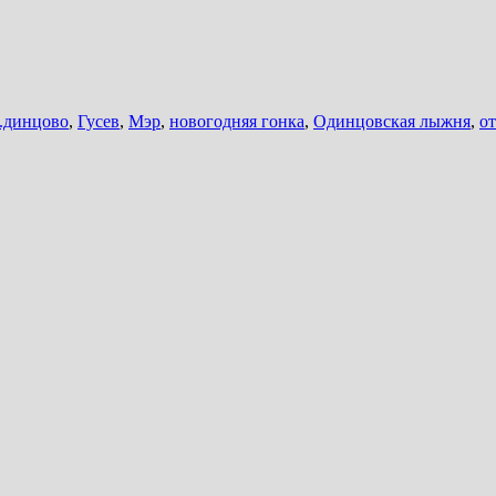
п.динцово
,
Гусев
,
Мэр
,
новогодняя гонка
,
Одинцовская лыжня
,
о