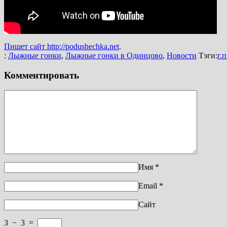
Пишет сайт http://podushechka.net
.
:
Лыжные гонки
,
Лыжные гонки в Одинцово
,
Новости
Тэги:
г.
Комментировать
Имя
*
Email
*
Сайт
3
−
3
=