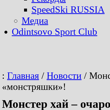
SpeedSki RUSSIA
Медиа
Odintsovo Sport Club
:
Главная
/
Новости
/
Монст
«монстряшки»!
Монстер хай – очар