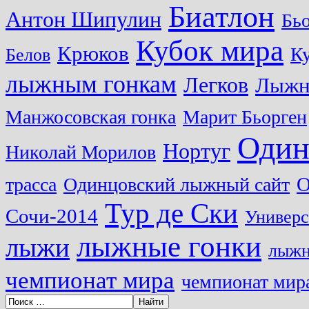
Биатлон
Антон Шипулин
Бь
Кубок мира
Крюков
Ку
Белов
лыжным гонкам
Легков
Лыжн
Манжосовская гонка
Марит Бьорген
Один
Нортуг
Николай Морилов
О
трасса
Одинцовский лыжный сайт
Тур де Ски
Сочи-2014
Универс
лыжные гонки
лыжи
лыжн
чемпионат мира
чемпионат мира