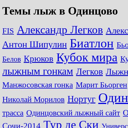
Темы лыж в Одинцово
Александр Легков
Алек
FIS
Биатлон
Антон Шипулин
Бь
Кубок мира
Крюков
Ку
Белов
лыжным гонкам
Легков
Лыжн
Манжосовская гонка
Марит Бьорген
Один
Нортуг
Николай Морилов
О
трасса
Одинцовский лыжный сайт
Тур де Ски
Сочи-2014
Универс