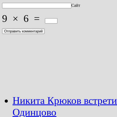
Сайт
9
×
6
=
Никита Крюков встрети
Одинцово