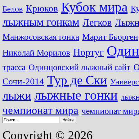
Кубок мира
Крюков
Ку
Белов
лыжным гонкам
Легков
Лыжн
Манжосовская гонка
Марит Бьорген
Один
Нортуг
Николай Морилов
О
трасса
Одинцовский лыжный сайт
Тур де Ски
Сочи-2014
Универс
лыжные гонки
лыжи
лыжн
чемпионат мира
чемпионат мира
Copyright © 2026