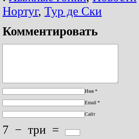
Нортуг
,
Тур де Ски
Комментировать
Имя
*
Email
*
Сайт
7
−
три
=