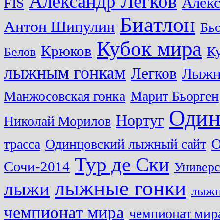
Александр Легков
Алек
FIS
Биатлон
Антон Шипулин
Бь
Кубок мира
Крюков
Ку
Белов
лыжным гонкам
Легков
Лыжн
Манжосовская гонка
Марит Бьорген
Один
Нортуг
Николай Морилов
О
трасса
Одинцовский лыжный сайт
Тур де Ски
Сочи-2014
Универс
лыжные гонки
лыжи
лыжн
чемпионат мира
чемпионат мира