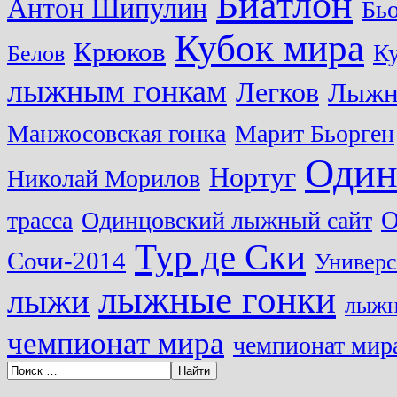
Биатлон
Антон Шипулин
Бь
Кубок мира
Крюков
Ку
Белов
лыжным гонкам
Легков
Лыжн
Манжосовская гонка
Марит Бьорген
Один
Нортуг
Николай Морилов
О
трасса
Одинцовский лыжный сайт
Тур де Ски
Сочи-2014
Универс
лыжные гонки
лыжи
лыжн
чемпионат мира
чемпионат мира