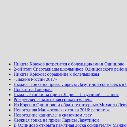
Никита Крюков встретится с болельщиками в Одинцово
2-ой этап Спартакиады школьников Одинцовского район
Никита Крюков: обращение к болельщикам
«Лыжня России 2017»
Лыжная гонка на призы Ларисы Лазутиной состоялась в
Прокат на Говорова
Лыжные гонки на призы Ларисы Лазутиной — анонс
Рождественская лыжная гонка отменена
Из Кореи в Одинцово и обратно: интервью Михаила Девя
Новогодняя Манжосовская гонка 2016: репортаж
Новогодние каникулы в сказочном лесу
Лыжная гонка на призы Ларисы Лазутиной
В Одинцово открыта памятная доска основателям Манжо