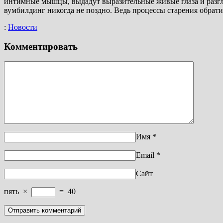
интимные мышцы, выдадут выразительные живые глаза и разгла
вумбилдинг никогда не поздно. Ведь процессы старения обрат
:
Новости
Комментировать
Имя
*
Email
*
Сайт
пять
×
=
40