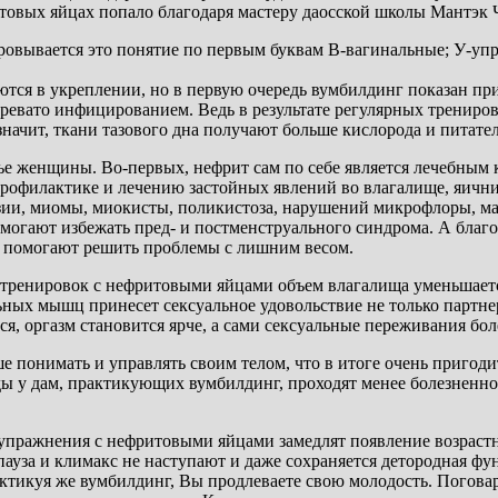
итовых яйцах попало благодаря мастеру даосской школы Мантэк 
овывается это понятие по первым буквам В-вагинальные; У-упр
 в укреплении, но в первую очередь вумбилдинг показан при 
о чревато инфицированием. Ведь в результате регулярных тре
значит, ткани тазового дна получают больше кислорода и питате
е женщины. Во-первых, нефрит сам по себе является лечебным 
филактике и лечению застойных явлений во влагалище, яичника
зии, миомы, миокисты, поликистоза, нарушений микрофлоры, ма
могают избежать пред- и постменструального синдрома. А благ
 помогают решить проблемы с лишним весом.
 тренировок с нефритовыми яйцами объем влагалища уменьшается
ых мышц принесет сексуальное удовольствие не только партнер
ся, оргазм становится ярче, а сами сексуальные переживания б
е понимать и управлять своим телом, что в итоге очень приго
ды у дам, практикующих вумбилдинг, проходят менее болезненно
ьи, упражнения с нефритовыми яйцами замедлят появление возр
уза и климакс не наступают и даже сохраняется детородная фу
актикуя же вумбилдинг, Вы продлеваете свою молодость. Погов