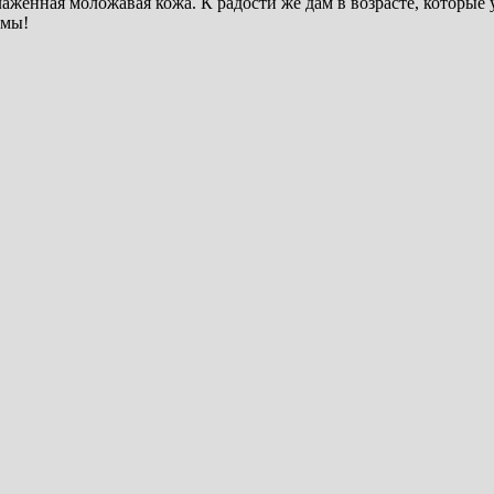
женная моложавая кожа. К радости же дам в возрасте, которые 
имы!