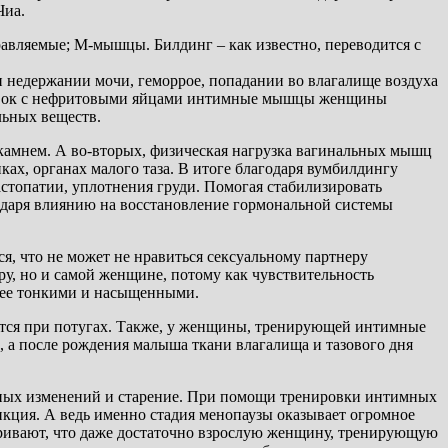
Чиа.
авляемые; М-мышцы. Билдинг – как известно, переводится с
недержании мочи, геморрое, попадании во влагалище воздуха
нировок с нефритовыми яйцами интимные мышцы женщины
льных веществ.
камнем. А во-вторых, физическая нагрузка вагинальных мышц
х, органах малого таза. В итоге благодаря вумбилдингу
стопатии, уплотнения груди. Помогая стабилизировать
одаря влиянию на восстановление гормональной системы
, что не может не нравиться сексуальному партнеру
у, но и самой женщине, потому как чувствительность
олее тонкими и насыщенными.
дится при потугах. Также, у женщины, тренирующей интимные
, а после рождения малыша ткани влагалища и тазового дня
астных изменений и старение. При помощи тренировки интимных
нкция. А ведь именно стадия менопаузы оказывает огромное
аривают, что даже достаточно взрослую женщину, тренирующую