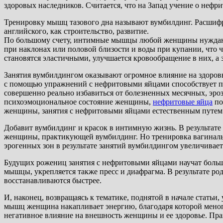
здоровых наследников. Считается, что на Запад учение о нефр
Тренировку мышц тазового дна называют вумбилдинг. Расшифр
английского, как строительство, развитие.
По большому счету, интимные мышцы любой женщины нуждаются
при наклонах или половой близости и воды при купании, чт
становятся эластичными, улучшается кровообращение в них, а 
Занятия вумбилдингом оказывают огромное влияние на здоровь
с помощью упражнений с нефритовыми яйцами способствует про
совершенно реально избавиться от болезненных месячных, эро
психоэмоциональное состояние женщины,
нефритовые яйца
по
женщины, занятия с нефритовыми яйцами естественным путем
Добавит вумбилдинг и красок в интимную жизнь. В результате
женщины, практикующей вумбилдинг. Но тренировка вагинальн
эрогенных зон в результате занятий вумбилдингом увеличивает
Будущих рожениц занятия с нефритовыми яйцами научат больш
мышцы, укрепляется также пресс и диафрагма. В результате ро
восстанавливаются быстрее.
И, наконец, возвращаясь к тематике, поднятой в начале стат
мышц женщина накапливает энергию, благодаря которой менопа
негативное влияние на внешность женщины и ее здоровье. Пр