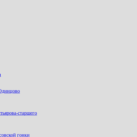
а
 Одинцово
тьярова-старшего
совской гонки