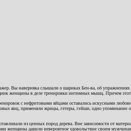
жер. Вы наверняка слышали о шариках Бен-ва, об упражнениях
ник женщины в деле тренировки интимных мышц. Причем этот т
енировок с нефритовыми яйцами оставались искусными любовн
вых яиц, применяли жрицы, гетеры, гейши, одно упоминание о 
зготавливали из ценных пород дерева. Вне зависимости от матер
ами женщины дарили невероятное удовольствие своим мужчинам 