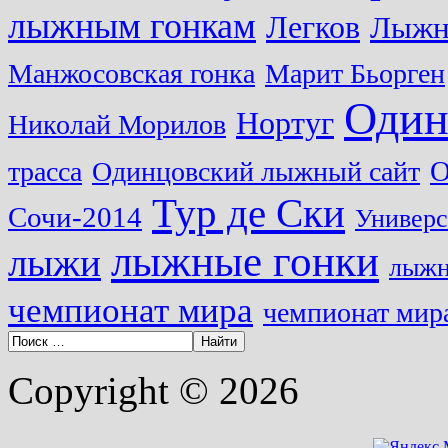
лыжным гонкам
Легков
Лыжн
Манжосовская гонка
Марит Бьорген
Один
Нортуг
Николай Морилов
О
трасса
Одинцовский лыжный сайт
Тур де Ски
Сочи-2014
Универс
лыжные гонки
лыжи
лыжн
чемпионат мира
чемпионат мира
Copyright © 2026