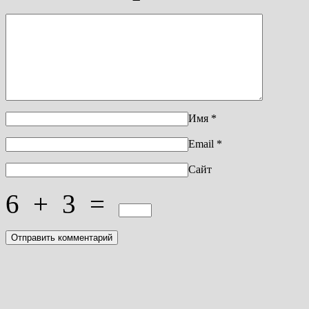
Имя
*
Email
*
Сайт
6
+
3
=