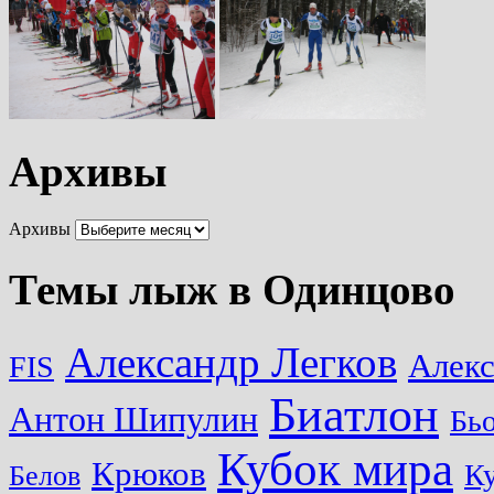
Архивы
Архивы
Темы лыж в Одинцово
Александр Легков
Алек
FIS
Биатлон
Антон Шипулин
Бь
Кубок мира
Крюков
Ку
Белов