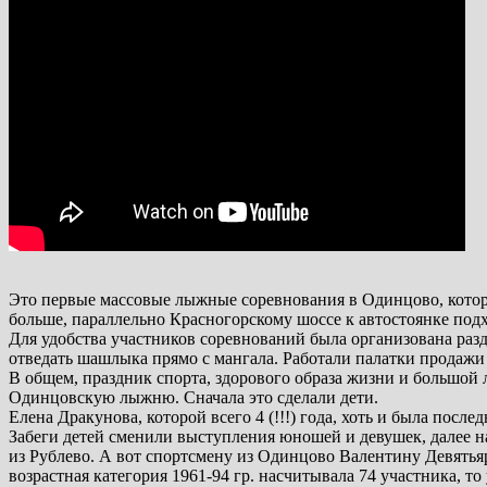
Это первые массовые лыжные соревнования в Одинцово, котор
больше, параллельно Красногорскому шоссе к автостоянке подх
Для удобства участников соревнований была организована разд
отведать шашлыка прямо с мангала. Работали палатки продажи
В общем, праздник спорта, здорового образа жизни и большой 
Одинцовскую лыжню. Сначала это сделали дети.
Елена Дракунова, которой всего 4 (!!!) года, хоть и была после
Забеги детей сменили выступления юношей и девушек, далее на
из Рублево. А вот спортсмену из Одинцово Валентину Девятьяр
возрастная категория 1961-94 гр. насчитывала 74 участника, т