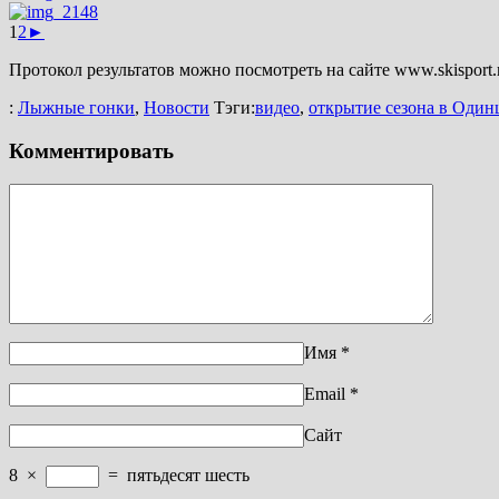
1
2
►
Протокол результатов можно посмотреть на сайте www.skisport.
:
Лыжные гонки
,
Новости
Тэги:
видео
,
открытие сезона в Один
Комментировать
Имя
*
Email
*
Сайт
8
×
=
пятьдесят шесть