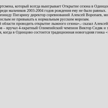
ортсмена, который всегда выигрывает Открытие сезона в Одинцо
 среди мальчиков 2003-2004 годов рождения ему не было равных.
Леониду Пигарину директор соревнований Алексей Воропаев, мо
зрослым не привыкать к нормальным русским морозам.
области проводить открытие лыжного сезона»,- сказал Алексей
ов – вручал 4-хкратный Олимпийский чемпион Виктор Сидяк и 
ря, когда в Одинцово состоится традиционная новогодняя гонка