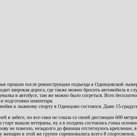
ые прошли после реконструкции подъезда к Одинцовской лыжеро
одит широкая дорога, где также можно бросить автомобиль в сл
евалка в автобусе, там же можно было согреться. Всех бесплатн
 и подготовки инвентаря.
любви к лыжному спорту в Одинцово состоялся. Даже 15-градусн
дней в забеге, но все-таки не сошла со своей дистанции 600 метров
 старт вышли ветераны, ну а в полдень состоялась гонка основ
ову не повезло, незадолго до финиша отстегнулось крепление, 
о у женщин в этой же группе соревновались всего 8 спортсменок