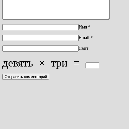
Имя
*
Email
*
Сайт
девять
×
три
=