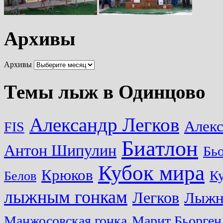
Архивы
Архивы
Темы лыж в Одинцово
Александр Легков
Алек
FIS
Биатлон
Антон Шипулин
Бь
Кубок мира
Крюков
Ку
Белов
лыжным гонкам
Легков
Лыжн
Манжосовская гонка
Марит Бьорген