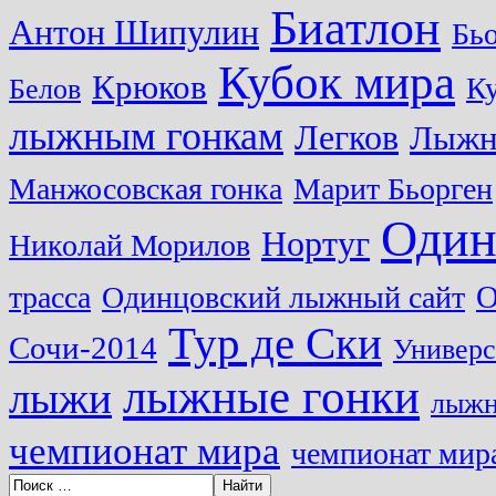
Биатлон
Антон Шипулин
Бь
Кубок мира
Крюков
Ку
Белов
лыжным гонкам
Легков
Лыжн
Манжосовская гонка
Марит Бьорген
Один
Нортуг
Николай Морилов
О
трасса
Одинцовский лыжный сайт
Тур де Ски
Сочи-2014
Универс
лыжные гонки
лыжи
лыжн
чемпионат мира
чемпионат мира