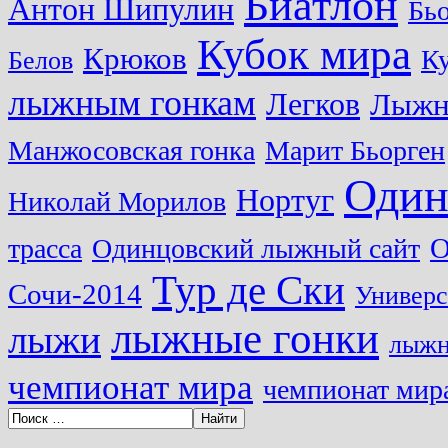
Биатлон
Антон Шипулин
Бь
Кубок мира
Крюков
Ку
Белов
лыжным гонкам
Легков
Лыжн
Манжосовская гонка
Марит Бьорген
Один
Нортуг
Николай Морилов
О
трасса
Одинцовский лыжный сайт
Тур де Ски
Сочи-2014
Универс
лыжные гонки
лыжи
лыжн
чемпионат мира
чемпионат мира