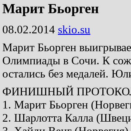
Марит Бьорген
08.02.2014
skio.su
Марит Бьорген выигрывае
Олимпиады в Сочи. К со
остались без медалей. Юл
ФИНИШНЫЙ ПРОТОКО
1. Марит Бьорген (Норвег
2. Шарлотта Калла (Швеци
3. Хайди Венг (Норвегия)