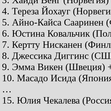
4. Тереза Йохауг (Норвеги
5. Айно-Кайса Сааринен 
6. Юстина Ковальчик (По
7. Кертту Нисканен (Финл
8. Джессика Диггинс (СШ
9. Эмма Викен (Швеция) +
10. Масадо Исида (Япония
…
15. Юлия Чекалева (Россия