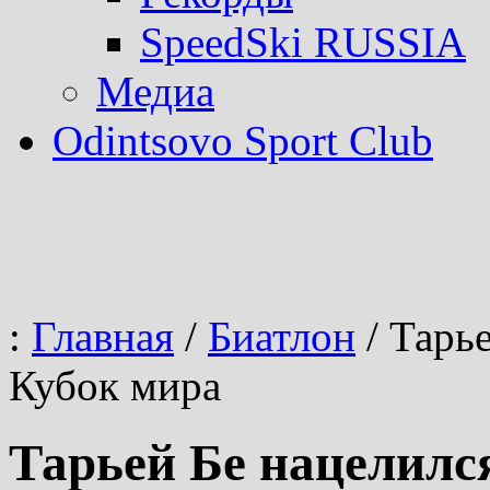
SpeedSki RUSSIA
Медиа
Odintsovo Sport Club
:
Главная
/
Биатлон
/
Тарье
Кубок мира
Тарьей Бе нацелил