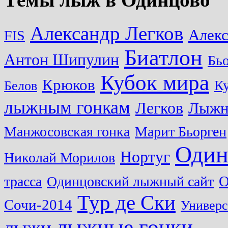
Александр Легков
Алек
FIS
Биатлон
Антон Шипулин
Бь
Кубок мира
Крюков
Ку
Белов
лыжным гонкам
Легков
Лыжн
Манжосовская гонка
Марит Бьорген
Один
Нортуг
Николай Морилов
О
трасса
Одинцовский лыжный сайт
Тур де Ски
Сочи-2014
Универс
лыжные гонки
лыжи