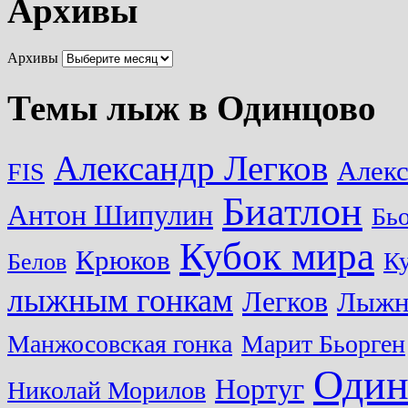
Архивы
Архивы
Темы лыж в Одинцово
Александр Легков
Алек
FIS
Биатлон
Антон Шипулин
Бь
Кубок мира
Крюков
Ку
Белов
лыжным гонкам
Легков
Лыжн
Манжосовская гонка
Марит Бьорген
Один
Нортуг
Николай Морилов