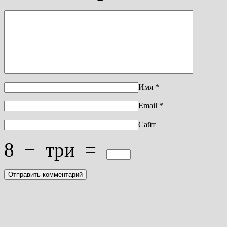
Имя
*
Email
*
Сайт
8
−
три
=