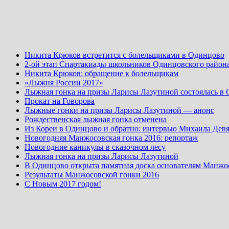
Никита Крюков встретится с болельщиками в Одинцово
2-ой этап Спартакиады школьников Одинцовского район
Никита Крюков: обращение к болельщикам
«Лыжня России 2017»
Лыжная гонка на призы Ларисы Лазутиной состоялась в
Прокат на Говорова
Лыжные гонки на призы Ларисы Лазутиной — анонс
Рождественская лыжная гонка отменена
Из Кореи в Одинцово и обратно: интервью Михаила Девя
Новогодняя Манжосовская гонка 2016: репортаж
Новогодние каникулы в сказочном лесу
Лыжная гонка на призы Ларисы Лазутиной
В Одинцово открыта памятная доска основателям Манжо
Результаты Манжосовской гонки 2016
С Новым 2017 годом!