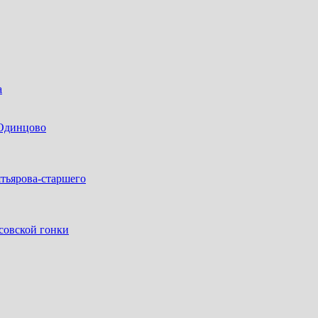
а
 Одинцово
тьярова-старшего
совской гонки