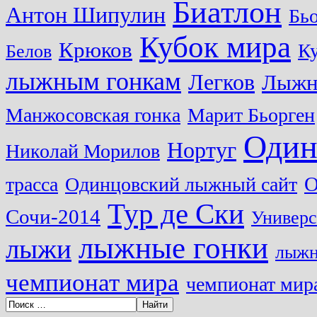
Биатлон
Антон Шипулин
Бь
Кубок мира
Крюков
Ку
Белов
лыжным гонкам
Легков
Лыжн
Манжосовская гонка
Марит Бьорген
Один
Нортуг
Николай Морилов
О
трасса
Одинцовский лыжный сайт
Тур де Ски
Сочи-2014
Универс
лыжные гонки
лыжи
лыжн
чемпионат мира
чемпионат мира