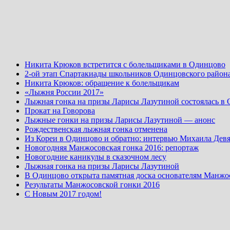
Никита Крюков встретится с болельщиками в Одинцово
2-ой этап Спартакиады школьников Одинцовского район
Никита Крюков: обращение к болельщикам
«Лыжня России 2017»
Лыжная гонка на призы Ларисы Лазутиной состоялась в
Прокат на Говорова
Лыжные гонки на призы Ларисы Лазутиной — анонс
Рождественская лыжная гонка отменена
Из Кореи в Одинцово и обратно: интервью Михаила Девя
Новогодняя Манжосовская гонка 2016: репортаж
Новогодние каникулы в сказочном лесу
Лыжная гонка на призы Ларисы Лазутиной
В Одинцово открыта памятная доска основателям Манжо
Результаты Манжосовской гонки 2016
С Новым 2017 годом!