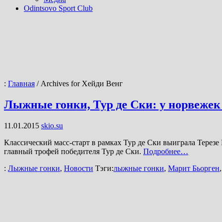
Odintsovo Sport Club
:
Главная
/
Archives for Хейди Венг
Лыжные гонки, Тур де Ски: у норвежек
11.01.2015
skio.su
Классический масс-старт в рамках Тур де Ски выиграла Терезе Й
главный трофей победителя Тур де Ски.
Подробнее…
:
Лыжные гонки
,
Новости
Тэги:
лыжные гонки
,
Марит Бьорген