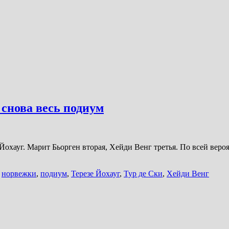
 снова весь подиум
охауг. Марит Бьорген вторая, Хейди Венг третья. По всей вероят
,
норвежки
,
подиум
,
Терезе Йохауг
,
Тур де Ски
,
Хейди Венг