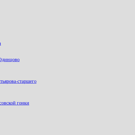
а
 Одинцово
тьярова-старшего
совской гонки